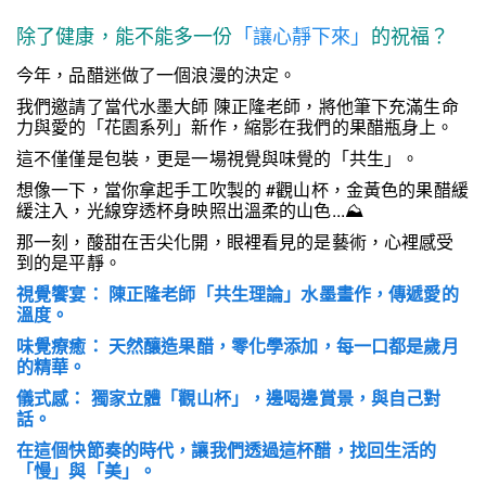
除了健康，能不能多一份
「讓心靜下來」
的祝福？
今年，品醋迷做了一個浪漫的決定。
我們邀請了當代水墨大師 陳正隆老師，將他筆下充滿生命
力與愛的「花園系列」新作，縮影在我們的果醋瓶身上。
這不僅僅是包裝，更是一場視覺與味覺的「共生」。
想像一下，當你拿起手工吹製的 #觀山杯，金黃色的果醋緩
緩注入，光線穿透杯身映照出溫柔的山色...
⛰
那一刻，酸甜在舌尖化開，眼裡看見的是藝術，心裡感受
到的是平靜。
視覺饗宴： 陳正隆老師「共生理論」水墨畫作，傳遞愛的
溫度。
味覺療癒： 天然釀造果醋，零化學添加，每一口都是歲月
的精華。
儀式感： 獨家立體「觀山杯」，邊喝邊賞景，與自己對
話。
在這個快節奏的時代，讓我們透過這杯醋，找回生活的
「慢」與「美」。