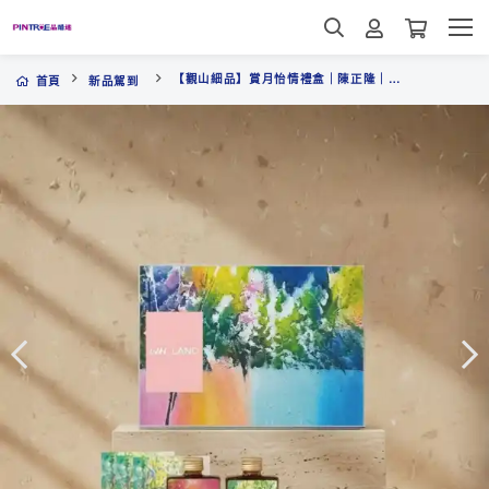
【觀山細品】賞月怡情禮盒｜陳正隆｜藝術聯名禮盒
首頁
新品駕到