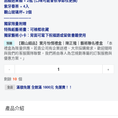
品醋迷果醋 × 2瓶 (口味可能會依季節性更換)
紫牙春茶 × 4入
觀山玻璃杯× 2個
--------------------
獨家限量附贈
特殊紙藝術畫：可裱框收藏
獨家藝術小卡：背面可寫下祝福語或留做書籤使用
【觀山細品】賞月怡情禮盒｜陳正隆｜藝術聯名禮盒
「本
預購
禮盒為限量供應。若貴公司有企業送禮、大宗採購需求，歡迎隨時
與我們的客服團隊聯繫，我們將由專人為您規劃專屬的訂製服務與
優惠方案。」
-
+
剩餘
10
個
滿額免運
全館滿 1800元 免運費！！
全店
產品介紹